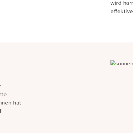
wird har
effektive
r
nte
nnen hat
f