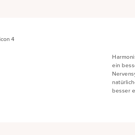
Harmonis
ein bess
Nervens
natürlic
besser e