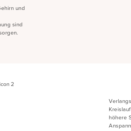
Gehirn und
nung sind
 sorgen.
Verlang
Kreislau
höhere S
Anspann