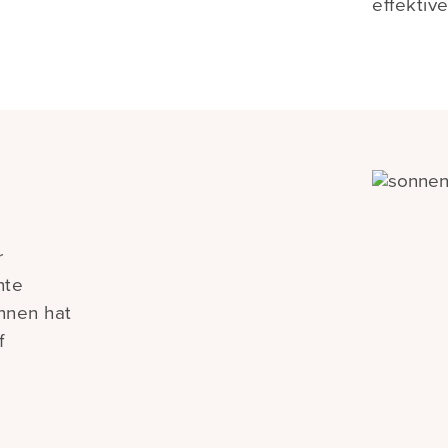
effektive
r
nte
nnen hat
f