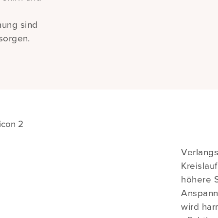
nung sind
 sorgen.
Verlang
Kreislau
höhere S
Anspann
wird har