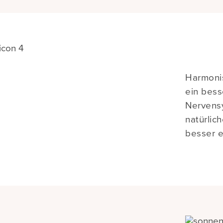
Harmonis
ein bess
Nervens
natürlic
besser e